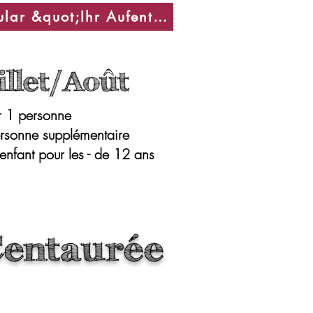
Formular &quot;Ihr Aufenthalt&quot;
let/Août
ur 1 personne
rsonne supplémentaire
enfant pour les - de 12 ans
Centaurée