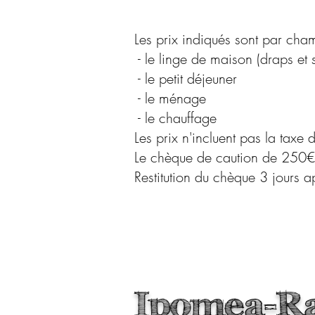
Les prix indiqués sont 
- le linge de maiso
- le peti
- le 
- le c
Les prix n'incluent pas la tax
Le chèque de caution de 250€ o
Restitution du chèque 3 jours a
Ipomea-