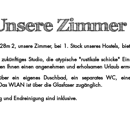
Unsere Zimmer
d 28m
2, unsere Zimmer, bei
1. Stock unseres Hostels,
bie
​
zukünftiges Studio,
die atypische "rustikale schicke" Ei
den Ihnen einen angenehmen und erholsamen Urlaub erm
über ein eigenes Duschbad, ein separates WC, eine 
Das WLAN ist über die Glasfaser zugänglich.
g und Endreinigung sind inklusive.
nd Dienstleistungen zu profitieren, füllen Sie bitte das F
tellen, indem Sie auf den folgenden Link klicken: