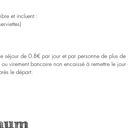
par chambre et incluent :
n (draps et serviettes)
t déjeuner
ménage
hauffage
e de séjour de 0.8€ par jour et par personne de plus d
u virement bancaire non encaissé à remettre le jour d
près le départ.
Raum