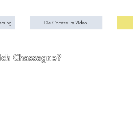
gebung
Die Corrèze im Video
ich Chassagne?