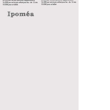
30.00€ par nuit par personne supplémentaire
16.50€ par nuit et par enfant pour les - de 12 ans
16.50€ par nuit et par enfant pour les - de 12 ans
10.00€ pour un bébé
10.00€ pour un bébé
Ipoméa