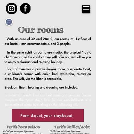
Our rooms
With an area of 32 and 28m
2, our rooms, at
1st floor of
​
our hostel,
can accommodate 4 and 3 people.
In the same spirit as our future studio,
the atypical "rustic
chic" decor and the comfort they will offer you will allow you
to enjoy a pleasant and relaxing holiday.
Each of them has a private shower room, a separate toilet,
a children's corner with cabin bed, wardrobe, relaxation
area. The wifi, via the fiber is accessible.
Breakfast, linen, heating and cleaning are included.
In order to benefit from our best rates and services, please
complete the "your stay" form for the establishment of a
personalized quote by clicking on the following link:
Form &quot;your stay&quot;
Tarifs hors saison Tarifs Juillet/Août
60.00€ par nuit et pour 1 personne
40.00€ par nuit et pour 1 personne
30.00€ par nuit par personne supplémentaire