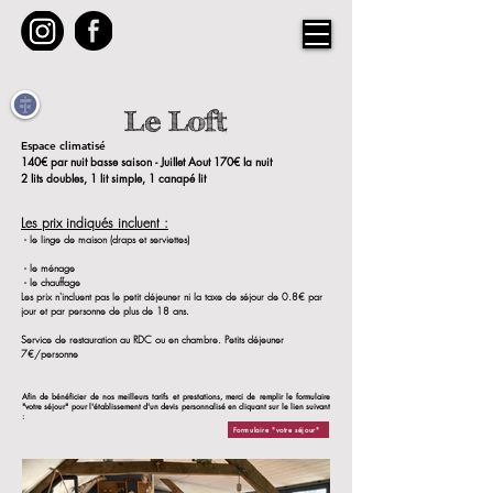
Le Loft
Espace climatisé
140€ par nuit basse saison - Juillet Aout 1
70€ la nuit
2 lits doubles, 1 lit simple, 1 canapé lit
Les prix indiqués incluent :
- le linge de maison (draps et serviettes)
- le ménage
- le chauffage
Les prix n'incluent pas le petit déjeuner ni la taxe de séjour de 0.8€ par
jour et par personne de plus de 18 ans.
Service de restauration au RDC ou en chambre. Petits déjeuner
7€/personne
Afin de bénéficier de nos meilleurs tarifs et prestations, merci de remplir le formulaire
"votre séjour" pour l'établissement d'un devis personnalisé en cliquant sur le lien suivant
:
Formulaire "votre séjour"