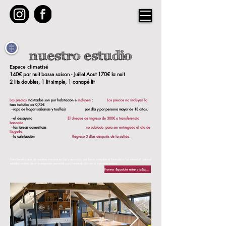
nuestro estudio
Espace climatisé
140€ par nuit basse saison - Juillet Aout 1
70€ la nuit
2 lits doubles, 1 lit simple, 1 canapé lit
Los precios
mostrados son por habitación e
incluyen
:
Los precios no incluyen la
tasa turística de 0,75€
- ropa de hogar (sábanas y toallas)
por día y por persona mayor de 18 años.
- el desayuno
El cheque de ingreso de 300€ o transferencia
bancaria
- las tareas domesticas
no cobrado
para ser entregado el día de
llegada.
- la calefacción
Regreso 3 días después de la salida.
Para beneficiarse de nuestras mejores tarifas y servicios, por favor complete el formulario "su estancia" para el
establecimiento de un presupuesto personalizado haciendo clic en el siguiente enlace:
Forma &quot;tu estancia&quot;